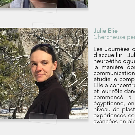
Julie Elie
Chercheuse perm
Les Journées d
d'accueillir 
neuroéthologue 
la manière do
communication e
étudie le compo
Elle a concentr
et leur rôle da
commencé à e
égyptienne, en
niveau de plas
expériences co
avancées en bi