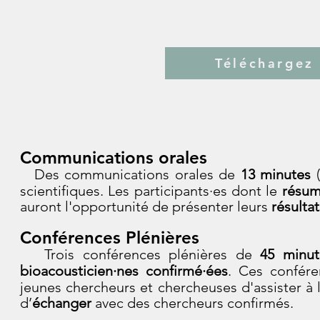
Téléchargez
Communications orales
Des communications orales de
13
minutes
(
scientifiques. Les participants
·es
dont le
résu
auront l'opportunité de présenter leurs
résulta
Conférences Plénières
Trois
conférences plénières de
45 minut
bioacousticien
·nes
confirmé
·ées
. Ces confére
jeunes chercheurs et cherch
euses
d'assister à
d’
échanger
avec des chercheurs confirmés.