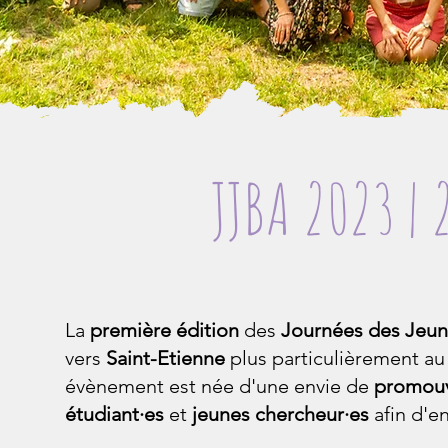
JJBA 2023 |
La
première édition
des
Journées des Jeun
vers
Saint-Etienne
plus particulièrement
au 
évènement est née d'une envie de
promouv
étudiant·es
et
jeunes chercheur·es
afin d'e