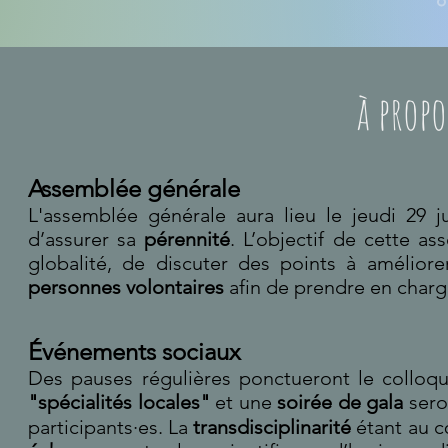
à propo
Assemblée générale
L'assemblée générale aura lieu le jeudi 29 ju
d’assurer sa
pérennité
. L’objectif de cette a
globalité, de discuter des points à amélior
personnes volontaires
afin de prendre en charg
Événements sociaux
Des pauses régulières ponctueront le colloqu
"spécialités locales"
et
une
s
oirée de gala
sero
particip
ants
·es
. La
transdisciplinarité
étant au c