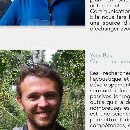
notamment N
Communications.
Elle nous fera
une source d'i
d'échanger avec
Yves Bas
Chercheur perm
Les recherches
l'acoustique et
développement 
surmonter les 
passives (enre
outils qu'il a 
nombreuses esp
est une scienc
permettront d
compétences, o