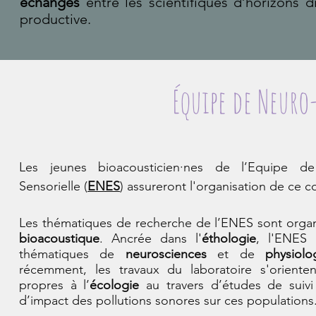
échanges
entre les scientifiques d’horizons d
productive.
Équipe de Neuro
Les jeunes bioacousticien·nes de l’Equipe de
Sensorielle (
ENES
) assureront l'organisation de ce c
Les thématiques de recherche de l’ENES sont organ
bioacoustique
. Ancrée dans l'
éthologie
, l'ENES 
thématiques de
neurosciences
et de
physiolo
récemment, les travaux du laboratoire s'orienten
propres à l’
écologie
au travers d’études de suiv
d’impact des pollutions sonores sur ces populations