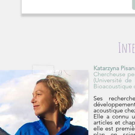
Inte
Katarzyna Pisan
Chercheuse pe
(Université de
Bioacoustique 
Ses recherch
développement
acoustique che
Elle a connu 
articles et cha
elle est premi
plan en scien