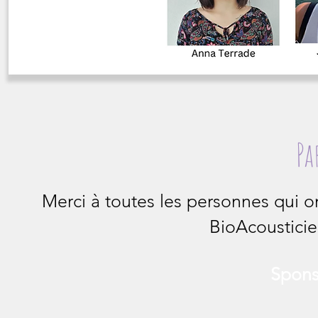
Pa
Merci à toutes les personnes qui 
BioAcousticien
Spons